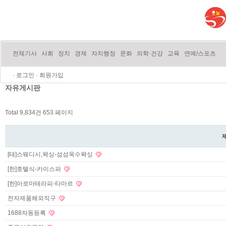
전체기사
사회
정치
경제
자치행정
문화
의학·건강
교육
연예/스포츠
·
로그인
·
회원가입
자유게시판
Total 9,834건
653 페이지
[태]스웨디시,왁싱-섬섬옥수왁싱
[한]호텔식-카이스파
[한]아로마테라피-타마르
전자제품해외직구
1688자동등록