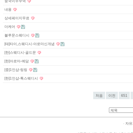
중국이우무역
내용
상세페이지무료
더케어
블루문스웨디시
[태]타이,스웨디시-아로마신개념
[한]스웨디시-골드문
[한]아로마-예담
[중]1인샵-링링
[한]1인샵-톡스웨디시
처음
이전
651
·
자유