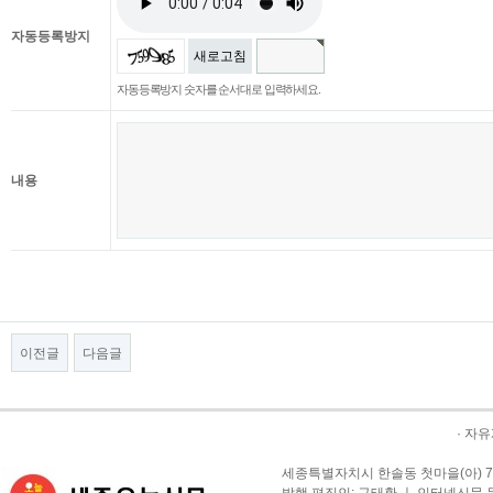
자동등록방지
새로고침
자동등록방지 숫자를 순서대로 입력하세요.
내용
이전글
다음글
·
자유
세종특별자치시 한솔동 첫마을(아) 709-1