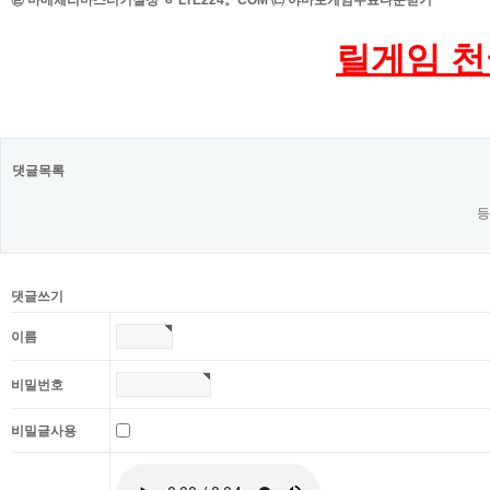
㉫ 마메체리마스터키설정 ㅱ LTE224。COM ㈂ 야마토게임무료다운받기
릴게임 천
댓글목록
등
댓글쓰기
이름
비밀번호
비밀글사용