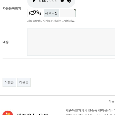
자동등록방지
새로고침
자동등록방지 숫자를 순서대로 입력하세요.
내용
이전글
다음글
·
자유
세종특별자치시 한솔동 첫마을(아) 709-1