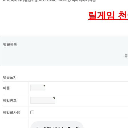
ㅴ 바다이야기환전가능 ㅄ LTE954。COM ㉮ 바다이야기넥슨
릴게임 천
댓글목록
등
댓글쓰기
이름
비밀번호
비밀글사용