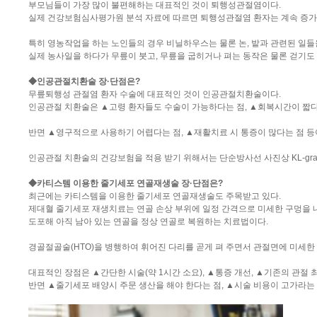
부모님들이 가장 많이 불편해하는 대표적인 것이 퇴행성관절염이다.
실제 건강보험심사평가원 분석 자료에 따르면 퇴행성관절염 환자는 계속 증가하고 
특히 영농작업을 하는 노인들의 경우 비닐하우스는 물론 논, 밭과 관련된 일들
실제 농사일을 하다가 무릎이 붓고, 무릎을 굽히거나 펴는 동작은 물론 걷기도 
◆인공관절치환술 장·단점은?
무릎퇴행성 관절염 환자 수술에 대표적인 것이 인공관절치환술이다.
인공관절 치환술은 ▲고령 환자들도 수술이 가능하다는 점, ▲회복시간이 짧다
반면 ▲영구적으로 사용하기 어렵다는 점, ▲재활치료 시 통증이 많다는 점 등
인공관절 치환술의 건강보험을 적용 받기 위해서는 단순방사선 사진상 KL-gra
◆카티스템 이용한 줄기세포 연골재생술 장·단점은?
최근에는 카티스템을 이용한 줄기세포 연골재생술도 주목받고 있다.
제대혈 줄기세포 재생치료는 연골 손상 부위에 일정 간격으로 미세한 구멍을 
도포해 아직 남아 있는 연골을 정상 연골로 복원하는 치료법이다.
경골절골술(HTO)을 병행하여 휘어진 다리를 곧게 펴 주면서 관절면에 미세한
대표적인 장점은 ▲간단한 시술(약 1시간 소요), ▲통증 개선, ▲기존의 관절 
반면 ▲줄기세포 배양시 주문 생산을 해야 한다는 점, ▲시술 비용이 고가라는