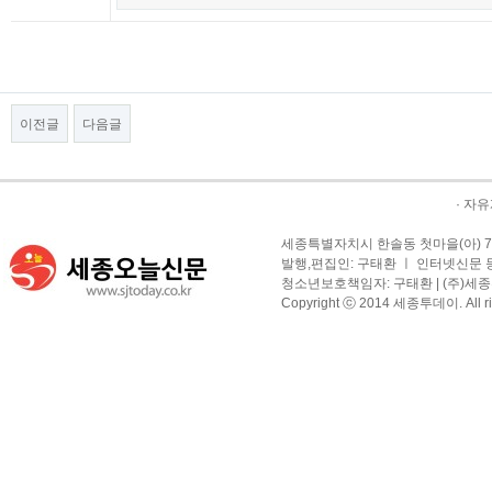
이전글
다음글
·
자유
세종특별자치시 한솔동 첫마을(아) 709-1
발행,편집인: 구태환 ㅣ 인터넷신문 등록
청소년보호책임자: 구태환 | (주)세종투
Copyright ⓒ 2014 세종투데이. All righ