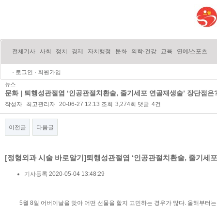
전체기사
사회
정치
경제
자치행정
문화
의학·건강
교육
연예/스포츠
·
로그인
·
회원가입
뉴스
문화 | 퇴행성관절염 ‘인공관절치환술, 줄기세포 연골재생술’ 장단점은
작성자
최고관리자
20-06-27 12:13
조회
3,274회
댓글
4건
이전글
다음글
본문
[정형외과 시술 바로알기]퇴행성관절염 ‘인공관절치환술, 줄기세포
기사등록
2020-05-04 13:48:29
5월 8일 어버이날을 맞아 어떤 선물을 할지 고민하는 경우가 많다. 올해부터