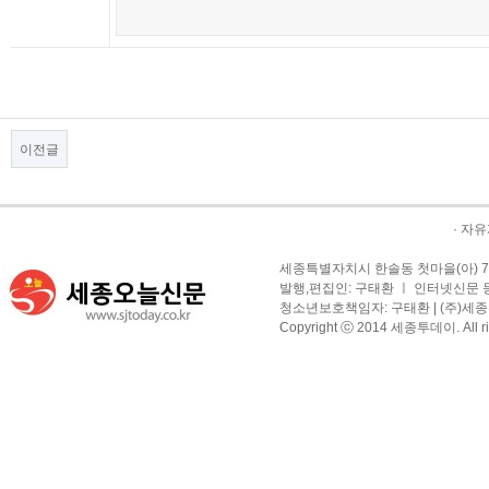
이전글
·
자유
세종특별자치시 한솔동 첫마을(아) 709-1
발행,편집인: 구태환 ㅣ 인터넷신문 등록
청소년보호책임자: 구태환 | (주)세종투
Copyright ⓒ 2014 세종투데이. All righ