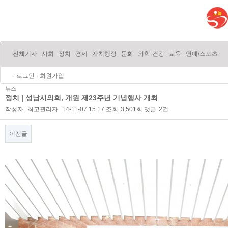
전체기사
사회
정치
경제
자치행정
문화
의학·건강
교육
연예/스포츠
·
로그인
·
회원가입
뉴스
정치 | 성남시의회, 개원 제23주년 기념행사 개최
작성자
최고관리자
14-11-07 15:17
조회
3,501회
댓글
2건
이전글
본문