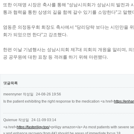
또한 이재명 시장은 축사를 통해 “성남시의회가 성남시의 발전과 시
통과 협력을 통한 상생의 길을 함께 갈수 있기를 소망한다”고 말했
염동준 의정동우회 회장도 축사에서 “당리당략 보다는 시민만을 위
회가 되었으면 한다”고 강조했다.
한편 이날 기념행사는 성남시의회 제7대 의회의 개원을 알리며, 의
공 공무원에 대한 표창 등 격려를 하기 위해 마련됐다.
댓글목록
meennyner
작성일
24-08-26 19:56
Is the patient exhibiting the right response to the medication <a href=
https://enha
Quienue
작성일
24-11-09 03:14
<a href=
https://fastpriligy.top/
>priligy amazon</a> As most patients with severe sep
y and enhance recovery from AKI should be areas of immediate focus 18