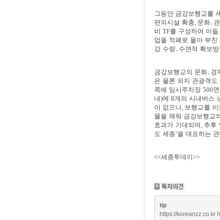
그동안 금강보행교를 
편의시설 확충
,
문화
․
관
비
TF
를 구성하여 이들
업을 적폐로 몰아 부친
강 수량
․
수면적 확보방
금강보행교의 문화
․
경
은 물론 외지 관광객도
쪽에 임시주차장
500
면
내
)
에
8
개의 시내버스 
이 없으나
,
보행교를 이
물을 채워 금강보행교
효과가 기대되며
,
추후
도 세종
’
을 대표하는 
<<세종투데이>>​
tip
https://koreanzz.co.kr
h