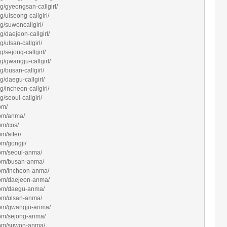
g/gyeongsan-callgirl/
/uiseong-callgirl/
g/suwoncallgirl/
/daejeon-callgirl/
/ulsan-callgirl/
/sejong-callgirl/
/gwangju-callgirl/
/busan-callgirl/
/daegu-callgirl/
/incheon-callgirl/
/seoul-callgirl/
om/
om/anma/
om/cos/
m/after/
m/gongji/
om/seoul-anma/
com/busan-anma/
om/incheon-anma/
om/daejeon-anma/
com/daegu-anma/
om/ulsan-anma/
com/gwangju-anma/
om/sejong-anma/
com/suwon-anma/