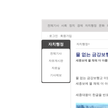
전체기사
사회
정치
경제
자치행정
문화
·
로그인
·
회원가입
자치행정
자치행정>
전체기사
물 없는 금강보행
세종보에 물 채워 더 아름
자유게시판
자료실
기사제보
물 없는 금강보행교 이달
세종보에 물 채워 더 
세종대왕이 한글을 반