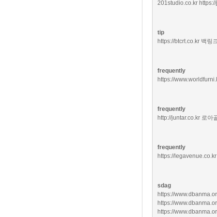
201studio.co.kr
https:/
tip
https://btcrt.co.kr
백링
frequently
https://www.worldfurni.
frequently
http://juntar.co.kr
로아
frequently
https://legavenue.co.kr
sdag
https://www.dbanma.or
https://www.dbanma.org
https://www.dbanma.or