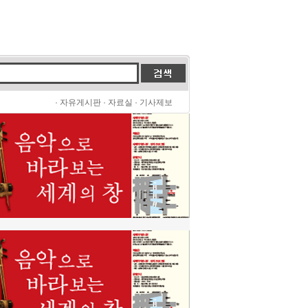
·
자유게시판
·
자료실
·
기사제보