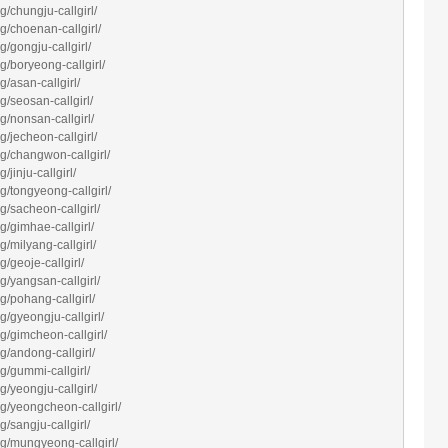
/chungju-callgirl/
g/choenan-callgirl/
/gongju-callgirl/
/boryeong-callgirl/
/asan-callgirl/
/seosan-callgirl/
/nonsan-callgirl/
/jecheon-callgirl/
g/changwon-callgirl/
jinju-callgirl/
/tongyeong-callgirl/
/sacheon-callgirl/
/gimhae-callgirl/
/milyang-callgirl/
/geoje-callgirl/
/yangsan-callgirl/
/pohang-callgirl/
/gyeongju-callgirl/
g/gimcheon-callgirl/
/andong-callgirl/
g/gummi-callgirl/
/yeongju-callgirl/
g/yeongcheon-callgirl/
/sangju-callgirl/
g/mungyeong-callgirl/