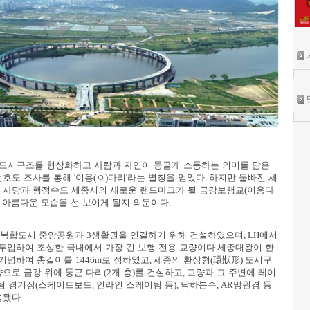
도시구조를 형상화하고 사람과 자연이 둥글게 소통하는 의미를 담은
선호도 조사를 통해
'
이응
(
ㅇ
)
다리
'
라는 별칭을 얻었다
.
하지만 물빠진 세
의사당과 행정수도 세종시의 새로운 랜드마크가 될 금강보행교
(
이응다
 아름다운 모습을 선 보이게 될지 의문이다
.
심복합도시 중앙공원과
3
생활권을 연결하기 위해 건설하였으며
, LH
에서
투입하여 조성한 국내에서 가장 긴 보행 전용 교량이다
.
세종대왕이 한
 기념하여 총길이를
1446m
로 정하였고
,
세종의 환상형
(
環狀形
)
도시구
으로 금강 위에 둥근 다리
(2
개 층
)
를 건설하고
,
교량과 그 주변에 레이
림 경기장
(
스케이트보드
,
인라인 스케이팅 등
),
낙하분수
, AR
망원경 등
성됐다
.