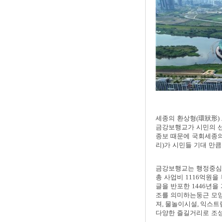
세종의 환상형
(
環狀形
)
금강보행교가 시민의 
종보 때문에 국회세종
리
)
가 시민들 기대 만큼
금강보행교는 행정중
총 사업비
1116
억원을 
글을 반포한
1446
년을
조를 의미하는둥근 모양
져
,
물놀이시설
,
익스트
다양한 즐길거리로 조