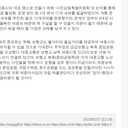
세종시의 대표 명소로 만들기 위해
‘
시민감동특별위원회
’
의 논의를 통해
광 활성화
,
운영 방안 등
3
개 분야
17
개 과제를 발굴하였으며
,
개통 준
 과제를 추진한 결과
, 15
개과제를 완료했지만
,
문재인 정부의
4
대강 사
 물빠진 세종보 때문에 제 구실을 할 수 있을지 의문이 들기 때문에 금
안이 해결 해야 할 가장큰 과제를 남겨 두고 있다
.
제적 효과로는 첫째
,
보행교는 볼거리와 즐길거리를 제공하여 세종시민
 유치할 수 있을 것으로 기대한다
.
주차장은 금강보행교 북측 중앙공원
을 조성했다
.
대중교통은 보행교 남쪽 세종시청 인근
(
도보로
10
분 이
노선이 연결돼 있으며
,
보행교 북측
(
중앙공원쪽
)
은 아직 대중교통 노선
용하는 시민들을 위해 버스 운행을 검토 중이다
.
지금이라도 세종보에
와 중앙공원
,
국립수목원
,
호수공원을 잇는 경관축을 만들어야만 시너지
 인근에 국회 세종의사당과 국립 박물관단지가 조성되면
‘
정치
+
행정수
관광자원이 될 것이다
.
2023/02/27 [12:16]
ttps://sogigift.kr
https://dhus.co.kr
https://bou.or.kr
https://ycfec.or.kr
https://