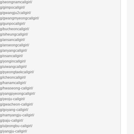
g/seongnamcallgirl/
/gimpocallgirl/
g/gwangju2callgirl/
rg/gwangmyeongcallgirl/
g/gunpocallgirl/
g/bucheoncallgirl/
/siheungcallgirl/
/ansancallgirl/
g/anseongcallgirl/
g/anyangcallgirl/
/osancallgirl/
/yongincallgirl/
/uiwangcallgirl/
g/pyeongtaekcallgirl/
/icheoncallgirl/
g/hanamcallgirl/
g/hwaseong-callgirl/
g/yangpyeongcallgirl/
/yeoju-callgirl/
g/gwacheon-callgirl/
/goyang-callgirl/
g/namyangju-callgirl/
/paju-callgirl/
/uijeongbu-callgirl/
/yangju-callgirl/