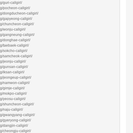
guri-callgirl/
g/pocheon-callgirl/
g/dongducheon-callgirl/
g/gapyeong-callgirl/
g/chuncheon-callgirl/
/wonju-callgirl/
g/gangneung-callgirl/
g/donghae-callgirl/
/taebaek-callgirl/
/sokcho-callgirl/
g/samcheok-callgirl/
/jeonju-callgirl/
/gunsan-callgirl/
/iksan-callgirl/
/jeongeup-callgirl/
g/namwon-callgirl/
/gimje-callgirl/
g/mokpo-callgirl/
/yeosu-callgirl/
g/shuncheon-callgirl/
/naju-callgirl/
g/gwangyang-callgirl/
/gyeryong-callgirl/
/dangjin-callgirl/
/cheongju-callgirl/