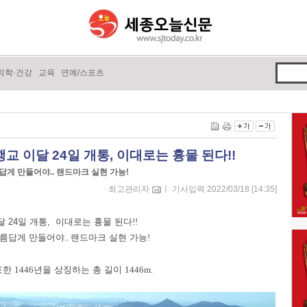
의학·건강
교육
연예/스포츠
교 이달 24일 개통, 이대로는 흉물 된다!!
답게 만들어야.. 랜드마크 실현 가능!
최고관리자
ㅣ 기사입력 2022/03/18 [14:35]
 24일 개통, 이대로는 흉물 된다
!!
아름답게 만들어야
..
랜드마크 실현 가능
!
포한
1446
년을 상징하는 총 길이
1446m.