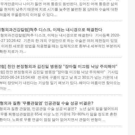
 무게만큼이나 나이가 들면 어깨 통증도 동반된다. 깊어진 어깨 통증은 삶의
을 현저히 낮추기 때문에 치료 시기를 늦추면 불편한 몸 상태와 수술에 대한
려움에 우울증까지 이어질 수 있다...
정형외과건강칼럼]척추 디스크, 이제는 내시경으로 해결한다
정형외과건강칼럼]척추 디스크, 이제는 내시경으로 해결한다 기사등록 2020-
3-27 10:26:42 기존의 한 개의 구멍만으로 하는 수술은 여러 제한점이 있었
. 이러한 새로운 방법을 적용했을 때는 입체적으로 환부내 세부적인 부분까지
확한 치료가 가...
칼럼] 천안 본정형외과 김진일 병원장 "장마철 미끄럼 낙상 주의해야"
칼럼] 천안 본정형외과 김진일 병원장 "장마철 미끄럼 낙상 주의해야" 기사입
 2020-06-24 15:04:48 전국에 구름이 많고 낮 최고 30도가 넘는 가운데 내
부터 장맛비가 내린다는 기상청 일기 예보가 있다. 해마다 여름이면 찾아오는
는 ...
형외과 질환 '무릎관절염' 인공관절 수술 성공 비결은?
형외과 질환 관절염, 인공관절 수술 성공 비결은? 노년 삶의 질을 떨어뜨리
 무릎 퇴행성관절염은 65세 이상 노인 가운데 70~80%가 앓을 정도로 흔한
환이다. 노화로 무릎 연골이 점점 닳아 없어지면서 관절이 변형이 ...