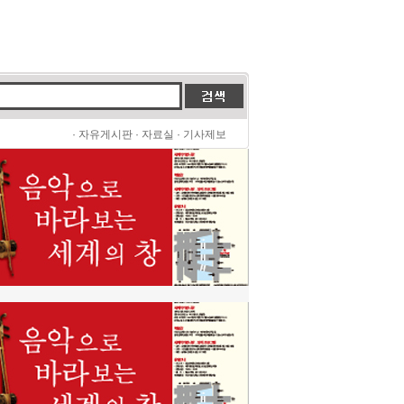
·
자유게시판
·
자료실
·
기사제보