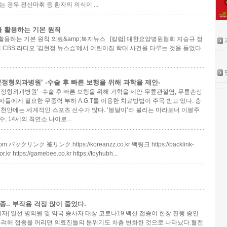
 경우 전신마취 등 환자의 의식이 ...
 활용하는 기본 원칙
용하는 기본 원칙 의료&amp;복지뉴스 [칼럼] 대한요양병원협회 지승규 정
CBS 라디오 '김현정 뉴스쇼'에서 어린이집 학대 사건을 다루는 것을 들었다.
.
본정형외과병원’ -수술 후 빠른 보행을 위해 과학을 제안-
본정형외과병원’ -수술 후 빠른 보행을 위해 과학을 제안-무릎관절염, 무릎손상
자들에게 필요한 무중력 부하 A.G.T를 이용한 치료방법이 주목 받고 있다. 충
 천안에는 세계적인 스포츠 선수가 많다. ‘봉달이’라 불리는 마라토너 이봉주
수, 14세의 최연소 나이로...
n.com バックリンク 被リンク https://koreanzz.co.kr 백링크 https://backlink-
r.kr https://gamebee.co.kr https://toyhubh...
.. 부작용 걱정 많이 줄었다.
] 일선 병의원 및 약국 종사자 대상 코로나19 백신 접종이 한창 진행 중인
우려해 접종을 꺼리던 의료진들의 분위기도 차츰 변화한 것으로 나타났다.혈전