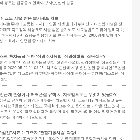
 경우는 접종을 제한해야 겠지만, 실제 접종 ...
히딩크도 시술 받은 줄기세포 치료'
메디컬투데이 고동현 기자］ 연골 재생 효과가 뛰어난 카티스템 시술은 전
가대표 축구감독 히딩크도 시술 받은 줄기세포 치료방법으로 많이 알려져 있
. 현재까지 카티스템을 이용해 시술 받은 환자수는 1만 2000명에 달하며 안
성과 효과가 입증된 줄기세포 치료 ...
스크 환자들을 위한 ‘신경주사요법, 신경성형술’ 장단점은?
형외과 척추디스크 환자들을 위한 ‘신경주사요법, 신경성형술’ 장단점은? 기
등록 2020-05-22 11:08:25 척추와 관련해 가장 흔한 질환 중 하나인 ‘추간판
출증’(일명 디스크)은 척추뼈와 척추뼈 사이에 존재하는 추간판(디스크)이 여
원인...
전근개 손상이나 어깨관절 유착 시 치료법으로는 무엇이 있을까?
깨관절 유착에 정형외과 비수술적 치료법 제시 코로나19 여파로 도쿄 올림
이 내년 7월로 연기되었고, 국내 K리그는 축소 운영으로 가닥을 잡고 있다. 모
 스포츠 운동이 멈춘 상태지만, 따뜻한 봄이 되면서 5미터 이상 일정한 거리를
지하는 야외에서 베드민턴이...
오십견”치료 대표주자 '관절가동시술' 각광!
메디컬투데이 고동현 기자］ “오십견”치료 대표주자 관절가동시술 각광! 삶