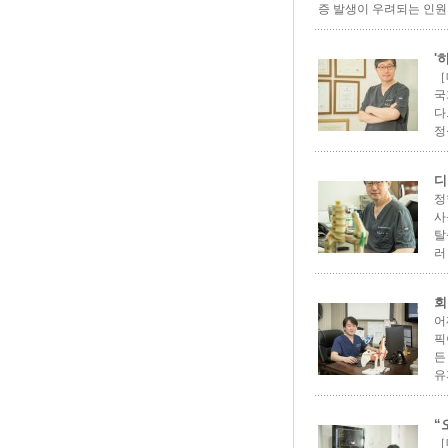
증 발생이 우려되는 인원의
'
［
국
다
정
디
정
사
탈
러 
회
어
픽
든
유
“
［