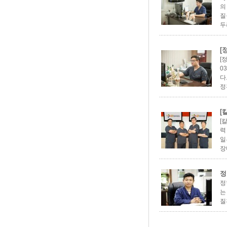
의
질
두
[
[
0
다
정
[
[
력
일
장마
정
정
는
질