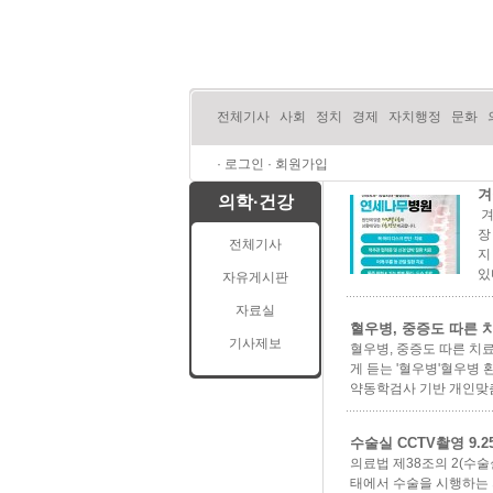
전체기사
사회
정치
경제
자치행정
문화
·
로그인
·
회원가입
겨
의학·건강
겨
장
전체기사
지
있
자유게시판
자료실
혈우병, 중증도 따른 
기사제보
혈우병, 중증도 따른 치
게 듣는 '혈우병'혈우병
약동학검사 기반 개인맞춤
수술실 CCTV촬영 9.
의료법 제38조의 2(수술실
태에서 수술을 시행하는 