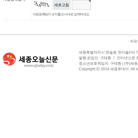
새로고침
자동등록방지 숫자를 순서대로 입력하세요.
·
자유
세종특별자치시 한솔동 첫마을(아) 709-1
발행,편집인: 구태환 ㅣ 인터넷신문 등록
청소년보호책임자: 구태환 | (주)세종투
Copyright ⓒ 2014 세종투데이. All righ