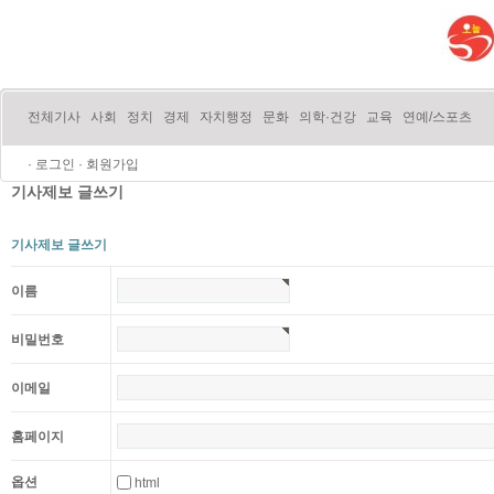
전체기사
사회
정치
경제
자치행정
문화
의학·건강
교육
연예/스포츠
·
로그인
·
회원가입
기사제보 글쓰기
기사제보 글쓰기
이름
비밀번호
이메일
홈페이지
옵션
html